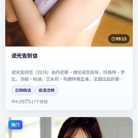
99:15
逆光告别信
逆光告别信（2016）由丹尼斯·维伦纽瓦执导，玛格特·罗
比、汤姆·哈迪、艾米莉·布朗特等主演，法国出品的喜剧
类型影片。动作场面与情感戏比例拿捏得当。剧情简介与主
日韩精选
高清流畅
创信息可供检索参考，上映日期以片方资料为准。
9.2万
117个月前
热门