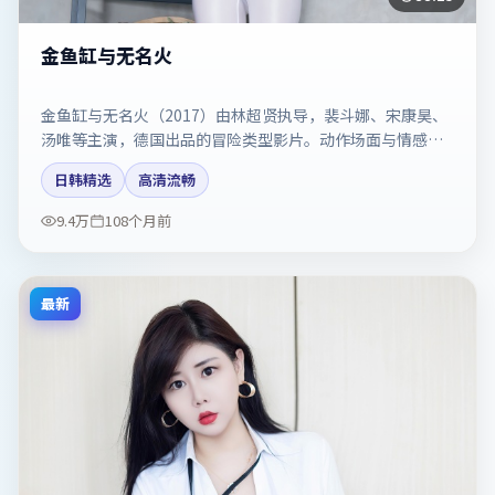
金鱼缸与无名火
金鱼缸与无名火（2017）由林超贤执导，裴斗娜、宋康昊、
汤唯等主演，德国出品的冒险类型影片。动作场面与情感戏
比例拿捏得当。剧情简介与主创信息可供检索参考，上映日
日韩精选
高清流畅
期以片方资料为准。
9.4万
108个月前
最新