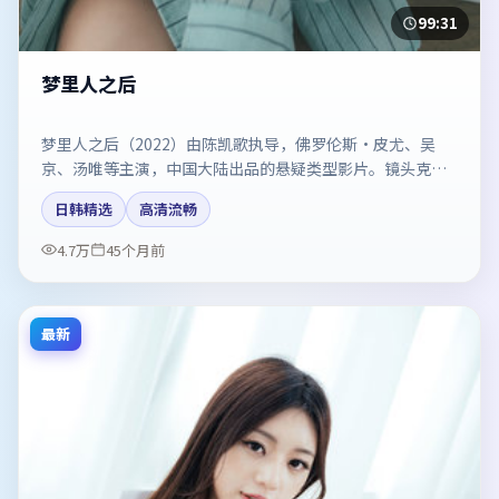
99:31
梦里人之后
梦里人之后（2022）由陈凯歌执导，佛罗伦斯·皮尤、吴
京、汤唯等主演，中国大陆出品的悬疑类型影片。镜头克制
却充满张力，人物弧光完整。剧情简介与主创信息可供检索
日韩精选
高清流畅
参考，上映日期以片方资料为准。
4.7万
45个月前
最新