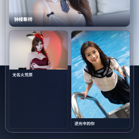
钟楼断桥
无名火荒原
逆光中的你