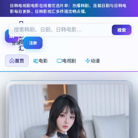
日韩电视剧电影在线看
优选片单：热播韩剧、连载日剧与日韩电
影每日更新，
日韩影视汇
多终端流畅点播。
日
韩
搜索
影
视
登录
注册
汇
首页
电影
电视剧
动漫