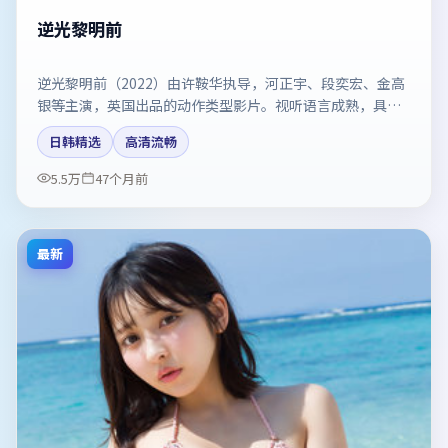
逆光黎明前
逆光黎明前（2022）由许鞍华执导，河正宇、段奕宏、金高
银等主演，英国出品的动作类型影片。视听语言成熟，具备
院线质感。剧情简介与主创信息可供检索参考，上映日期以
日韩精选
高清流畅
片方资料为准。
5.5万
47个月前
最新