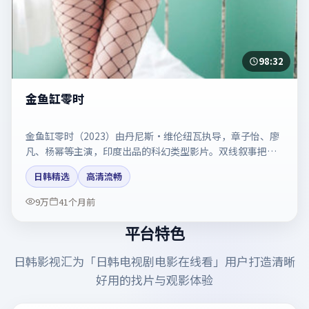
98:32
金鱼缸零时
金鱼缸零时（2023）由丹尼斯·维伦纽瓦执导，章子怡、廖
凡、杨幂等主演，印度出品的科幻类型影片。双线叙事把悬
念保持到最后一刻。剧情简介与主创信息可供检索参考，上
日韩精选
高清流畅
映日期以片方资料为准。
9万
41个月前
平台特色
日韩影视汇
为「
日韩电视剧电影在线看
」用户打造清晰
好用的找片与观影体验