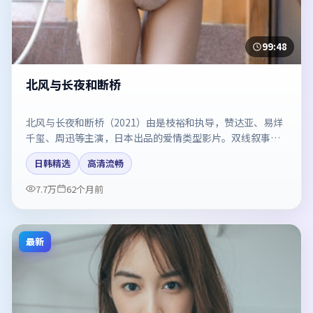
99:48
北风与长夜和断桥
北风与长夜和断桥（2021）由是枝裕和执导，赞达亚、易烊
千玺、周迅等主演，日本出品的爱情类型影片。双线叙事把
悬念保持到最后一刻。剧情简介与主创信息可供检索参考，
日韩精选
高清流畅
上映日期以片方资料为准。
7.7万
62个月前
最新