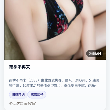
99:04
雨季不再来
雨季不再来（2023）由北野武执导，廖凡、周冬雨、宋康昊
等主演，印度出品的爱情类型影片。群像刻画细腻，配角同
样出彩。剧情简介与主创信息可供检索参考，上映日期以片
日韩精选
高清流畅
方资料为准。
9.3万
40个月前