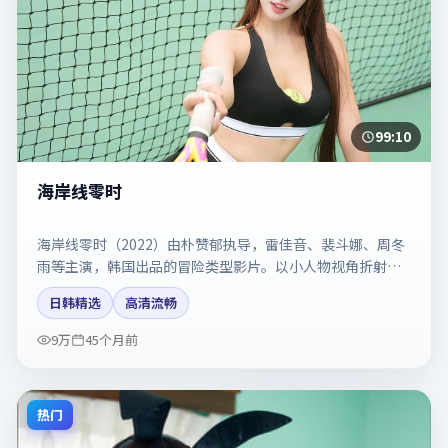
99:10
海岸线零时
海岸线零时（2022）由朴赞郁执导，雷佳音、裴斗娜、周冬
雨等主演，韩国出品的冒险类型影片。以小人物视角折射时
代切片。剧情简介与主创信息可供检索参考，上映日期以片
日韩精选
高清流畅
方资料为准。
9万
45个月前
热门