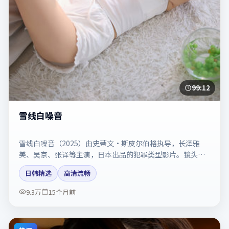
99:12
雪线白噪音
雪线白噪音（2025）由史蒂文·斯皮尔伯格执导，长泽雅
美、吴京、张译等主演，日本出品的犯罪类型影片。镜头克
制却充满张力，人物弧光完整。剧情简介与主创信息可供检
日韩精选
高清流畅
索参考，上映日期以片方资料为准。
9.3万
15个月前