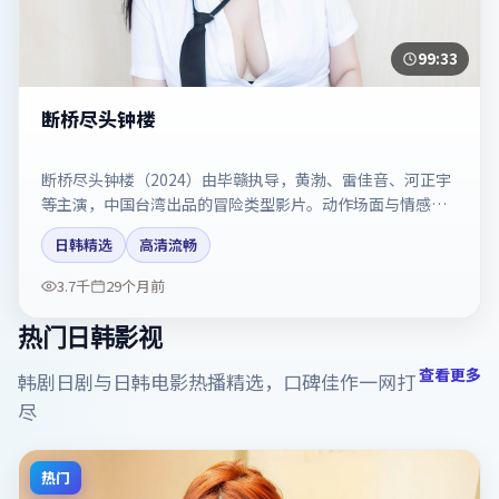
99:33
断桥尽头钟楼
断桥尽头钟楼（2024）由毕赣执导，黄渤、雷佳音、河正宇
等主演，中国台湾出品的冒险类型影片。动作场面与情感戏
比例拿捏得当。剧情简介与主创信息可供检索参考，上映日
日韩精选
高清流畅
期以片方资料为准。
3.7千
29个月前
热门日韩影视
查看更多
韩剧日剧与日韩电影热播精选，口碑佳作一网打
尽
热门