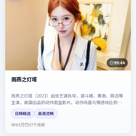
99:44
雨燕之灯塔
雨燕之灯塔（2023）由张艺谋执导，裴斗娜、黄渤、周迅等
主演，英国出品的动作类型影片。动作场面与情感戏比例拿
捏得当。剧情简介与主创信息可供检索参考，上映日期以片
日韩精选
高清流畅
方资料为准。
9.5万
37个月前