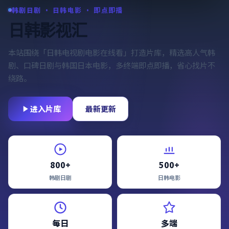
韩剧日剧 · 日韩电影 · 即点即播
日韩影视汇
本站围绕「
日韩电视剧电影在线看
」打造片库，精选高人气韩
剧、口碑日剧与韩国日本电影，多终端即点即播，省心找片不
绕路。
进入片库
最新更新
800+
500+
韩剧日剧
日韩电影
每日
多端