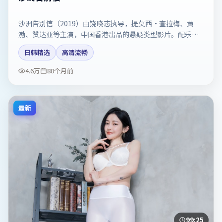
沙洲告别信（2019）由饶晓志执导，提莫西·查拉梅、黄
渤、赞达亚等主演，中国香港出品的悬疑类型影片。配乐与
剪辑强化了宿命感。剧情简介与主创信息可供检索参考，上
日韩精选
高清流畅
映日期以片方资料为准。
4.6万
80个月前
最新
99:25