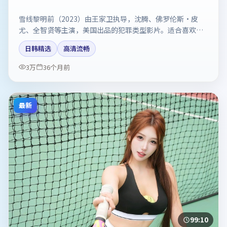
雪线黎明前（2023）由王家卫执导，沈腾、佛罗伦斯·皮
尤、全智贤等主演，美国出品的犯罪类型影片。适合喜欢强
情节与反转的观众。剧情简介与主创信息可供检索参考，上
日韩精选
高清流畅
映日期以片方资料为准。
3万
36个月前
最新
99:10