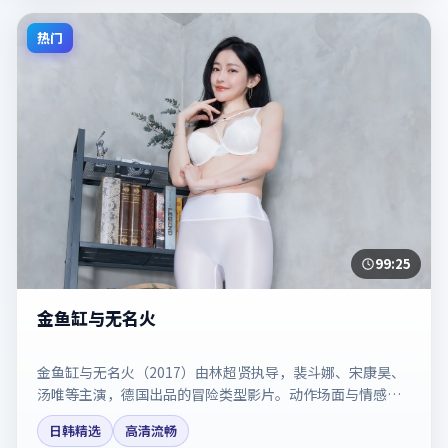
热门
99:25
金鱼缸与无名火
金鱼缸与无名火（2017）由林超贤执导，裴斗娜、宋康昊、
汤唯等主演，德国出品的冒险类型影片。动作场面与情感戏
比例拿捏得当。剧情简介与主创信息可供检索参考，上映日
日韩精选
高清流畅
期以片方资料为准。