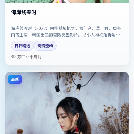
海岸线零时
海岸线零时（2022）由朴赞郁执导，雷佳音、裴斗娜、周冬
雨等主演，韩国出品的冒险类型影片。以小人物视角折射时
代切片。剧情简介与主创信息可供检索参考，上映日期以片
日韩精选
高清流畅
方资料为准。
9万
45个月前
最新