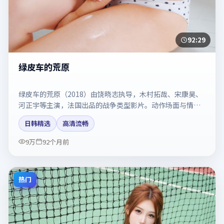
92:29
绿皮车的荒原
绿皮车的荒原（2018）由饶晓志执导，木村拓哉、宋康昊、
河正宇等主演，法国出品的战争类型影片。动作场面与情感
戏比例拿捏得当。剧情简介与主创信息可供检索参考，上映
日韩精选
高清流畅
日期以片方资料为准。
9万
92个月前
热门